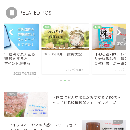
RELATED POST
投資
投資
ッピー経由で楽天証券
2023年4月 投資状況
【初心者向け】株の
口座開設をすると
を始めるなら「超入門
000ポイントがもら
の教科書」が一番分か.
.
2023年5月2日
2022年6
2022年6月25日
入園式はどんな服装がおすすめ？30代マ
マと子どもに最適なフォーマルスーツ...
アイリスオーヤマの人感センサー付きフ
ァンヒーターの口コミ