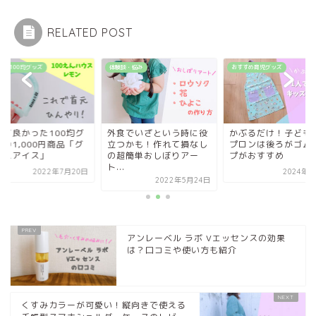
RELATED POST
談・悩み
おすすめ育児グッズ
おすすめ100均グッズ
食でいざという時に役
かぶるだけ！子ども用エ
買って良かった100
つかも！作れて損なし
プロンは後ろがゴムタイ
ッズ⑱1,000円商品
超簡単おしぼりアー
プがおすすめ
レースアイス」
.
2024年3月6日
2022年7月
2022年5月24日
アンレーベル ラボ Vエッセンスの効果
は？口コミや使い方も紹介
くすみカラーが可愛い！縦向きで使える