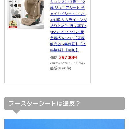
ション G2 ( 3歳 ~ 12
歳 ジュニアシート チ
ャイルドシート ISOFI
X 対応 リクライニング
折りたたみ 持ち運び c
ybex Solution G2 安
全規格 R129 )【正規
販売店 3年保証】【送
料無料】【即納】
29700円
価格:
(2026/5/29 14:06時点)
感想(896件)
ブースターシートは違反？