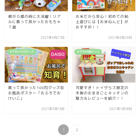
娘が０歳の時に大活躍！リア
お米だから安心！初めての粘
ルに買って良かったおもちゃ
土遊びには【お米ねんど】が
７選
おすすめ！！
2021年4月27日
2021年4月20日
おすすめ100均グッズ
おすすめ知育グッズ
買って良かった100均グッズ⑥
可愛すぎ！トイザらス限定の
お風呂ポスター「おふろでお
木製のおままごとキッチンの
けいこ」
魅力＆レビューを紹介！！
2021年3月13日
2021年1月18日
1
2