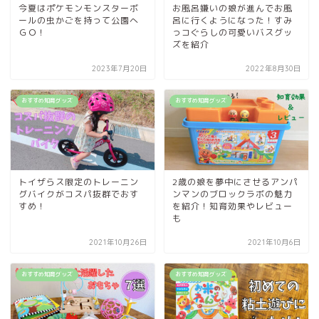
今夏はポケモンモンスターボ
お風呂嫌いの娘が進んでお風
ールの虫かごを持って公園へ
呂に行くようになった！すみ
ＧＯ！
っコぐらしの可愛いバスグッ
ズを紹介
2023年7月20日
2022年8月30日
おすすめ知育グッズ
おすすめ知育グッズ
トイザらス限定のトレーニン
2歳の娘を夢中にさせるアンパ
グバイクがコスパ抜群でおす
ンマンのブロックラボの魅力
すめ！
を紹介！知育効果やレビュー
も
2021年10月26日
2021年10月6日
おすすめ知育グッズ
おすすめ知育グッズ