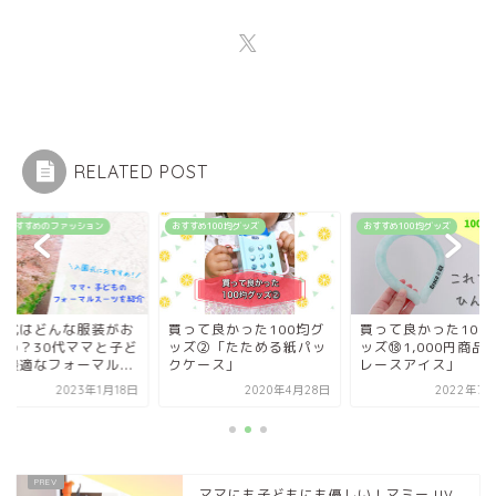
RELATED POST
におすすめのファッション
おすすめ100均グッズ
おすすめ100均グッズ
園式はどんな服装がお
買って良かった100均グ
買って良かった100
すめ？30代ママと子ど
ッズ②「たためる紙パッ
ッズ⑱1,000円商品
に最適なフォーマル...
クケース」
レースアイス」
2023年1月18日
2020年4月28日
2022年7月
ママにも子どもにも優しい！マミー UV