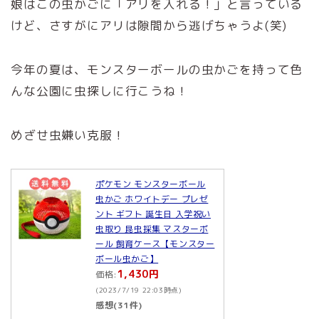
娘はこの虫かごに「アリを入れる！」と言っている
けど、さすがにアリは隙間から逃げちゃうよ(笑)
今年の夏は、モンスターボールの虫かごを持って色
んな公園に虫探しに行こうね！
めざせ虫嫌い克服！
ポケモン モンスターボール
虫かご ホワイトデー プレゼ
ント ギフト 誕生日 入学祝い
虫取り 昆虫採集 マスターボ
ール 飼育ケース【モンスター
ボール虫かご】
1,430円
価格:
(2023/7/19 22:03時点)
感想(31件)