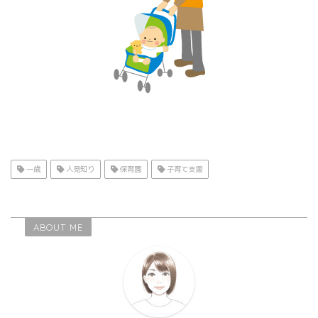
一歳
人見知り
保育園
子育て支援
ABOUT ME