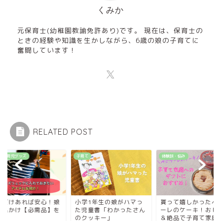
くみか
元保育士(幼稚園教諭免許あり)です。 現在は、保育士の
ときの経験や知識を生かしながら、6歳の娘の子育てに
奮闘しています！
RELATED POST
すめ育児グッズ
子育て
体験談・悩み
れだけあれば安心！娘
小学1年生の娘がハマっ
貰って嬉しかったベ
お出かけ【必需品】を
た児童書「わかったさん
ーレのケーキ！おし
介
のクッキー」
＆絶品で子育て家庭