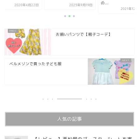
の...
2020年4月22日
2025年9月19日
2021年12
お揃いパンツで【親子コーデ】
ベルメゾンで買った子ども服
人気の記事