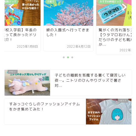
すめ知育グッズ
子育て
おすすめ時短グッズ
小学校入学前】年長の
娘の入園式へ行ってきま
驚がくの汚れ落ち力
に買って良かったドリ
した！
【ウタマロ石けん】
を紹介！
だらけの子ども靴が
が...
2025年1月8日
2022年4月12日
2022年2月
子どもの睡眠を邪魔する暑くて寝苦しい
夜…。ニトリのひんやりグッズで暑さ
対...
すみっコぐらしのファッションアイテム
をかき集めてみた！