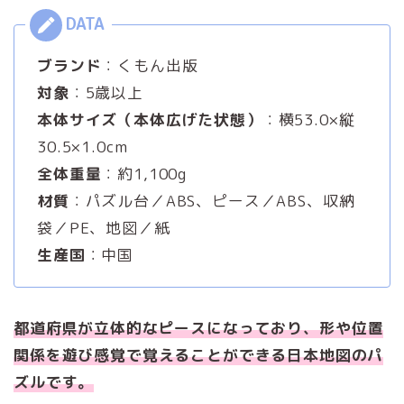
ブランド
：くもん出版
対象
：5歳以上
本体サイズ（本体広げた状態）
：横53.0×縦
30.5×1.0cm
全体重量
：約1,100g
材質
：パズル台／ABS、ピース／ABS、収納
袋／PE、地図／紙
生産国
：中国
都道府県が立体的なピースになって
おり
、形や位置
関係を遊び感覚で覚えることができる日本地図のパ
ズルです。