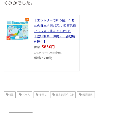
くみかでした。
【エントリーでP10倍】くも
んの日本地図パズル 知育玩具
おもちゃ 5歳以上 KUMON
【送料無料 沖縄・一部地域
を除く】
3850円
価格:
(2024/9/4 00:53時点)
感想(120件)
5歳
くもん
子育て
日本地図パズル
知育玩具