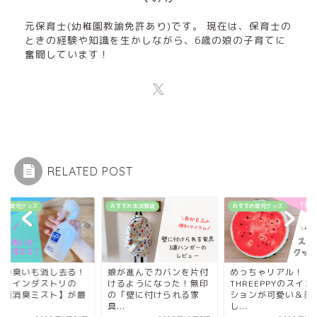
元保育士(幼稚園教諭免許あり)です。 現在は、保育士の
ときの経験や知識を生かしながら、6歳の娘の子育てに
奮闘しています！
RELATED POST
すめ育児グッズ
おすすめ生活雑貨
おすすめ育児グッズ
吐の臭いも消し去る！
娘が進んでカバンを片付
めっちゃリアル！
ル・インダストリの
けるようになった！無印
THREEPPYのスイカ
除菌消臭ミスト】が最
の「壁に付けられる家
ションが可愛い＆美
.
具...
し...