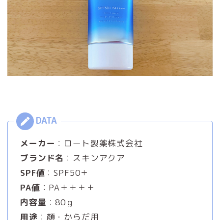
メーカー
：ロート製薬株式会社
ブランド名
：スキンアクア
SPF値
：SPF50＋
PA値
：PA＋＋＋＋
内容量
：80ｇ
用途
：顔・からだ用