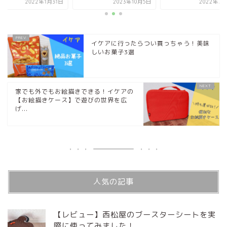
2022年1月31日
2023年10月5日
2022年7月
イケアに行ったらつい買っちゃう！美味
しいお菓子3選
家でも外でもお絵描きできる！イケアの
【お絵描きケース】で遊びの世界を広
げ...
人気の記事
【レビュー】西松屋のブースターシートを実
際に使ってみました！