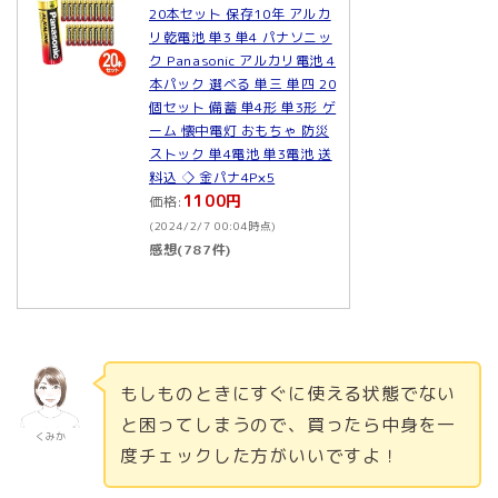
20本セット 保存10年 アルカ
リ乾電池 単3 単4 パナソニッ
ク Panasonic アルカリ電池 4
本パック 選べる 単三 単四 20
個セット 備蓄 単4形 単3形 ゲ
ーム 懐中電灯 おもちゃ 防災
ストック 単4電池 単3電池 送
料込 ◇ 金パナ4P×5
1100円
価格:
(2024/2/7 00:04時点)
感想(787件)
もしものときにすぐに使える状態でない
と困ってしまうので、買ったら中身を一
くみか
度チェックした方がいいですよ！