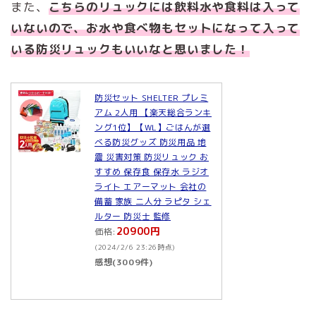
また、
こちらのリュックには飲料水や食料は入って
いないので、お水や食べ物もセットになって入って
いる
防災
リュックもいいなと思いました！
防災セット SHELTER プレミ
アム 2人用 【楽天総合ランキ
ング1位】【WL】ごはんが選
べる防災グッズ 防災用品 地
震 災害対策 防災リュック お
すすめ 保存食 保存水 ラジオ
ライト エアーマット 会社の
備蓄 家族 二人分 ラピタ シェ
ルター 防災士 監修
20900円
価格:
(2024/2/6 23:26時点)
感想(3009件)