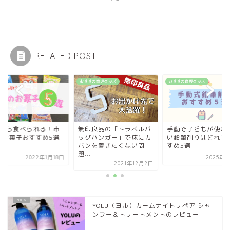
RELATED POST
て
おすすめ育児グッズ
おすすめ育児グッズ
歳から食べられる！市
無印良品の「トラベルバ
手動で子どもが使い
のお菓子おすすめ5選
ッグハンガー」で床にカ
い鉛筆削りはどれ？
バンを置きたくない問
すめ5選
題...
2022年1月18日
2025年3
2021年12月2日
YOLU（ヨル）カームナイトリペア シャ
ンプー＆トリートメントのレビュー