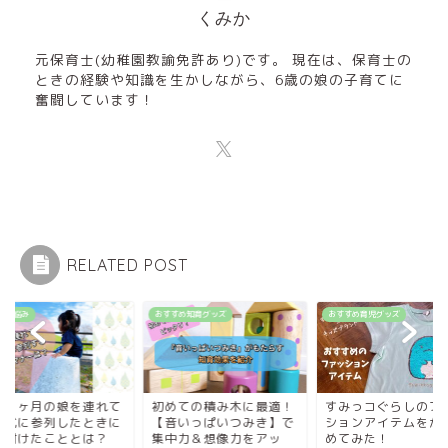
くみか
元保育士(幼稚園教諭免許あり)です。 現在は、保育士の
ときの経験や知識を生かしながら、6歳の娘の子育てに
奮闘しています！
RELATED POST
談・悩み
おすすめ知育グッズ
おすすめ育児グッズ
歳９ヶ月の娘を連れて
初めての積み木に最適！
すみっコぐらしのフ
葬式に参列したときに
【音いっぱいつみき】で
ションアイテムをか
を付けたこととは？
集中力＆想像力をアッ
めてみた！