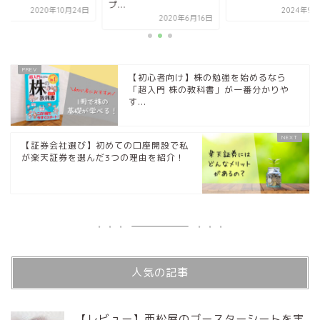
プ...
2020年10月24日
2024年9月
2020年6月16日
【初心者向け】株の勉強を始めるなら
「超入門 株の教科書」が一番分かりや
す...
【証券会社選び】初めての口座開設で私
が楽天証券を選んだ3つの理由を紹介！
人気の記事
【レビュー】西松屋のブースターシートを実