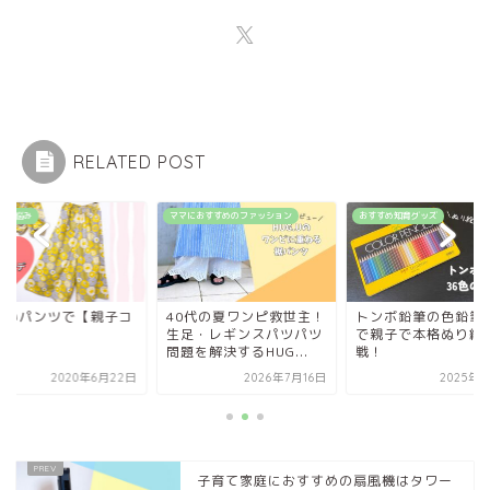
RELATED POST
談・悩み
ママにおすすめのファッション
おすすめ知育グッズ
揃いパンツで【親子コ
40代の夏ワンピ救世主！
トンボ鉛筆の色鉛筆3
デ】
生足・レギンスパツパツ
で親子で本格ぬり絵
問題を解決するHUG...
戦！
2020年6月22日
2026年7月16日
2025年8
子育て家庭におすすめの扇風機はタワー