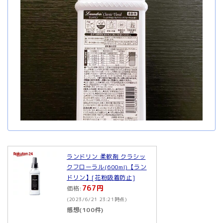
ランドリン 柔軟剤 クラシッ
クフローラル(600ml)【ラン
ドリン】[花粉吸着防止]
767円
価格:
(2023/6/21 23:21時点)
感想(100件)