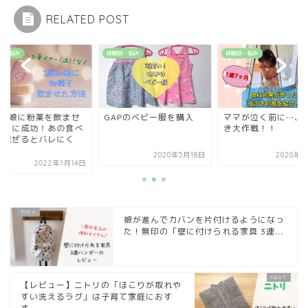
RELATED POST
談・悩み
体験談・悩み
体験談・悩み
歳の娘に粉薬を飲ませ
GAPのベビー服を購入
ママが泣く前に…、
ことに成功！あの食べ
き大作戦！！
に混ぜるとバレにく
.
2020年5月18日
2020年9
2022年1月14日
娘が進んでカバンを片付けるようになっ
た！無印の「壁に付けられる家具 3連...
【レビュー】ニトリの「ほこりが取れや
すい洗えるラグ」は子育て家庭におす