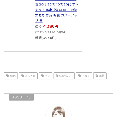
着 20代 30代 40代 50代 オト
ナ女子 露出控えめ 脚 二の腕
太もも お尻 お腹 カバーアッ
プ 黒
4,380円
価格:
(2022/8/24 01:54時点)
感想(3946件)
30代
おしゃれ
ママ
体型カバー
子育て
水着
ABOUT ME