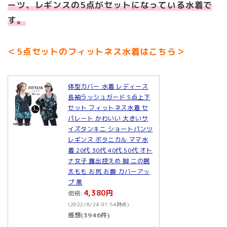
ーツ、レギンスの5点がセットになっている水着で
す。
＜5点セットのフィットネス水着はこちら＞
体型カバー 水着 レディース
長袖ラッシュガード 5点上下
セット フィットネス水着 セ
パレート かわいい 大きいサ
イズタンキニ ショートパンツ
レギンス ボタニカル ママ水
着 20代 30代 40代 50代 オト
ナ女子 露出控えめ 脚 二の腕
太もも お尻 お腹 カバーアッ
プ 黒
4,380円
価格:
(2022/8/24 01:54時点)
感想(3946件)