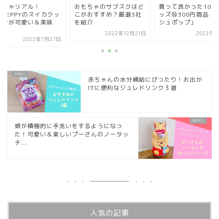
っちゃリアル！
おもちゃのサブスクはど
買って良かった100
REEPPYのスイカクッ
こがおすすめ？厳選3社
ッズ⑭300円商品「
ョンが可愛い＆美味
を紹介
シュポップ」
.
2022年12月21日
2022年4
2022年7月27日
赤ちゃんの水分補給にぴったり！お出か
けに便利なジュレドリンク３選
娘が積極的に手洗いをするようになっ
た！可愛い＆楽しいプーさんのノータッ
チ...
人気の記事