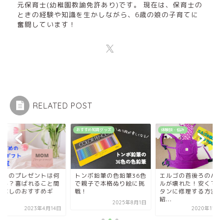
元保育士(幼稚園教諭免許あり)です。 現在は、保育士の
ときの経験や知識を生かしながら、6歳の娘の子育てに
奮闘しています！
RELATED POST
すめ知育グッズ
体験談・悩み
子育て
ンボ鉛筆の色鉛筆36色
エルゴの首後ろのバック
母の日のプレゼント
親子で本格ぬり絵に挑
ルが壊れた！安くてカン
を贈る？喜ばれるこ
！
タンに修理する方法を
違いなしのおすすめ
紹...
フ...
2025年8月1日
2020年11月25日
2023年4