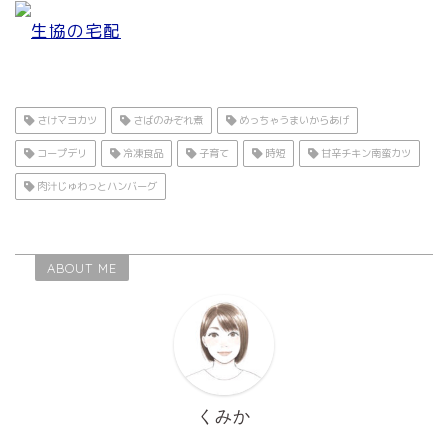
生協の宅配
さけマヨカツ
さばのみぞれ煮
めっちゃうまいからあげ
コープデリ
冷凍食品
子育て
時短
甘辛チキン南蛮カツ
肉汁じゅわっとハンバーグ
ABOUT ME
くみか