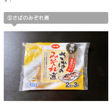
す！
⑤さばのみぞれ煮