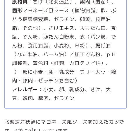
原材料
：さけ（北海道産）、鶏肉（国産）、
固形マヨネーズ風ソース（植物油脂、酢、ぶ
どう糖果糖液糖、ゼラチン、卵黄、食用油
脂、その他）、さけエキス、大豆たん白、食
塩、でん粉、豚たん白粉末、衣（パン粉、で
ん粉、食用油脂、小麦粉、米粉）、揚げ油
（なたね油、パーム油）／加工でん粉、ｐＨ
調整剤、着色料（紅麹、カロテノイド）、
（一部に小麦・卵・乳成分・さけ・大豆・鶏
肉・豚肉・ゼラチンを含む）
アレルギー
：小麦、卵、乳成分、さけ、大
豆、鶏肉、豚肉、ゼラチン
北海道産秋鮭にマヨネーズ風ソースを加えたカツで
す。1袋に6個入っています。