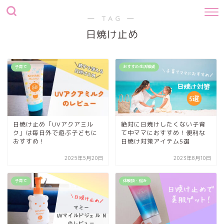
― TAG ―
日焼け止め
子育て
おすすめ生活雑貨
日焼け止め「UVアクアミル
絶対に日焼けしたくない子育
ク」は毎日外で遊ぶ子どもに
て中ママにおすすめ！便利な
おすすめ！
日焼け対策アイテム5選
2025年5月20日
2023年8月10日
子育て
体験談・悩み