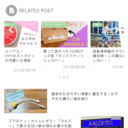
RELATED POST
すめ育児グッズ
おすすめ100均グッズ
子育て
っちゃリアル！
買って良かった100均グ
自転車移動のママの
REEPPYのスイカクッ
ッズ⑩「ボックスティッ
線対策！この夏は日
ョンが可愛い＆美味
シュカバー」
しない！！
.
2021年9月29日
2024年4月
2022年7月27日
風邪を引きやすい季節に重宝する！おす
すめの鼻すい器を紹介
ママのティータイムにぜひ！「カルデ
ィ」で買える甘い飲み物＆お菓子を紹