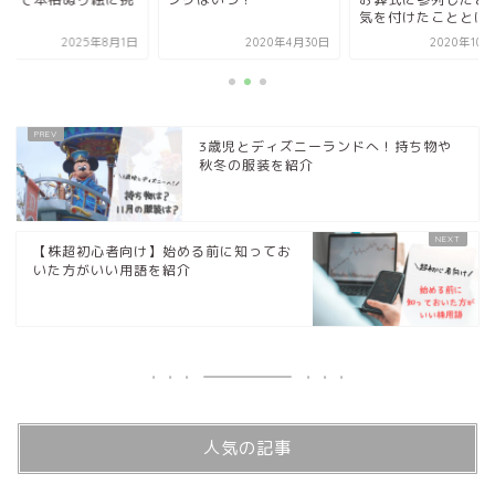
！
気を付けたこととは
2025年8月1日
2020年4月30日
2020年10
3歳児とディズニーランドへ！持ち物や
秋冬の服装を紹介
【株超初心者向け】始める前に知ってお
いた方がいい用語を紹介
人気の記事