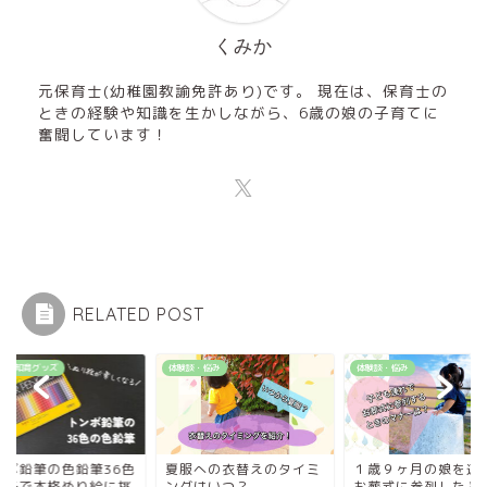
くみか
元保育士(幼稚園教諭免許あり)です。 現在は、保育士の
ときの経験や知識を生かしながら、6歳の娘の子育てに
奮闘しています！
RELATED POST
すめ知育グッズ
体験談・悩み
体験談・悩み
ンボ鉛筆の色鉛筆36色
夏服への衣替えのタイミ
１歳９ヶ月の娘を連
親子で本格ぬり絵に挑
ングはいつ？
お葬式に参列したと