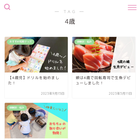
― TAG ―
4歳
おすすめ知育グッズ
体験談・悩み
【4歳児】ドリルを始めまし
娘は4歳で回転寿司で生魚デビ
た！
ューしました！
2023年9月15日
2023年5月11日
体験談・悩み