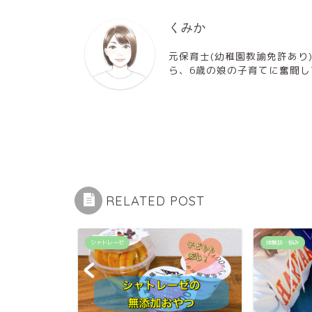
くみか
元保育士(幼稚園教諭免許あり
ら、6歳の娘の子育てに奮闘し
RELATED POST
シャトレーゼ
体験談・悩み