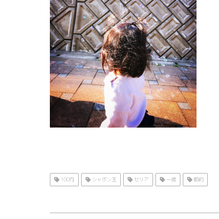
100均
シャボン玉
セリア
一歳
節約