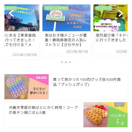
カフェ・レストラン
テーマパーク
カフェ・レストラン
実はお子様メニューが豊
室内遊び場「キドキド」
深大寺にある【果
富！静岡県限定の人気レ
に行ってきました！
琲】へ行ってきま
ストラン【さわやか】
子連れでも行ける
ニ...
2022年1月11日
2020年7月27日
2024年1
買って良かった100均グッズ⑭300円商
品「プッシュポップ」
共働き家庭の朝はとにかく時短！コープ
の楽チン朝ごはん5選