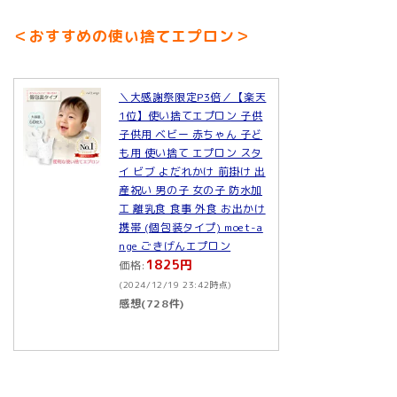
＜おすすめの使い捨てエプロン＞
＼大感謝祭限定P3倍／【楽天
1位】使い捨てエプロン 子供
子供用 ベビー 赤ちゃん 子ど
も用 使い捨て エプロン スタ
イ ビブ よだれかけ 前掛け 出
産祝い 男の子 女の子 防水加
工 離乳食 食事 外食 お出かけ
携帯 (個包装タイプ) moet-a
nge ごきげんエプロン
1825円
価格:
(2024/12/19 23:42時点)
感想(728件)