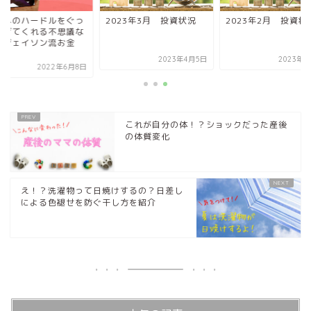
資へのハードルをぐっ
2023年3月 投資状況
2023年2月 投資状
下げてくれる不思議な
「ジェイソン流お金
.
2023年4月5日
2023年3
2022年6月8日
これが自分の体！？ショックだった産後
の体質変化
え！？洗濯物って日焼けするの？日差し
による色褪せを防ぐ干し方を紹介