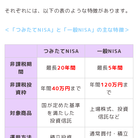
それぞれには、以下の表のような特徴があります。
＜「つみたてNISA」と「一般NISA」の主な特徴＞
つみたてNISA
一般NISA
非課税期
最長
20年間
最長
5年間
間
非課税投
年間
120万円
ま
年間
40万円
まで
資枠
で
国が定めた基準
上場株式、投資
対象商品
を満たした
信託など
投資信託
通常買付・積立
運用方法
積立投資